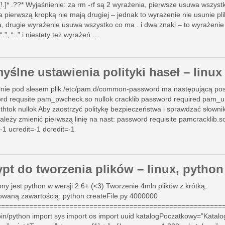
.[!.]* .??* Wyjaśnienie: za rm -rf są 2 wyrażenia, pierwsze usuwa wszyst
a pierwszą kropką nie mają drugiej – jednak to wyrażenie nie usunie pl
, drugie wyrażenie usuwa wszystko co ma . i dwa znaki – to wyrażenie
“.”, “..” i niestety też wyrażeń …
yślne ustawienia polityki haseł – linux
nie pod slesem plik /etc/pam.d/common-password ma następującą pos
rd requsite pam_pwcheck.so nullok cracklib password required pam_u
thtok nullok Aby zaostrzyć politykę bezpieczeństwa i sprawdzać słown
ależy zmienić pierwszą linię na nast: password requisite pamcracklib.s
=-1 ucredit=-1 dcredit=-1
ypt do tworzenia plików – linux, python
ny jest python w wersji 2.6+ (<3) Tworzenie 4mln plików z krótką,
owaną zawartością: python createFile.py 4000000
========================================================
bin/python import sys import os import uuid katalogPoczatkowy=”Katalo