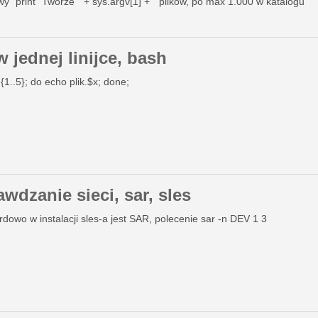
y” print “Tworze ” + sys.argv[1] + ” plikow, po max 1.000 w katalogu”
0 #aktualna petla katalog=0 #aktualny katalog petlaWKatalogu=0 #a
w …
w jednej linijce, bash
n {1..5}; do echo plik.$x; done;
wdzanie sieci, sar, sles
dowo w instalacji sles-a jest SAR, polecenie sar -n DEV 1 3