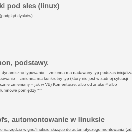
i pod sles (linux)
f (podgląd dysków)
hon, podstawy.
: dynamiczne typowanie – zmienna ma nadawany typ podczas inicjaliza
ypowanie – zmienna ma konkretny typ (który nie jest w żadnej sytuacji
cznie zmieniany – jak w VB) Komentarze: albo od znaku # albo
olumnowe pomiędzy “””
ofs, automontowanie w linuksie
 to narzędzie w gnu/linuksie służące do automatyczego montowania (zd