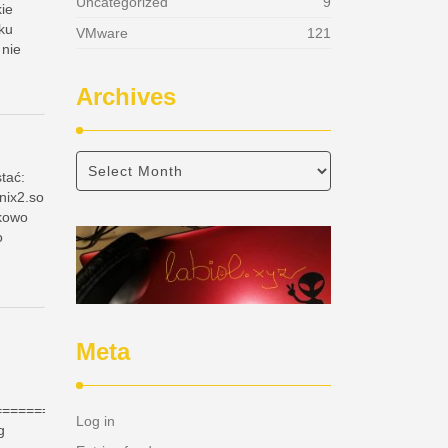
Uncategorized
9
kie
iku
VMware
121
 nie
Archives
tać:
nix2.so
ikowo
o
Meta
===============
Log in
g