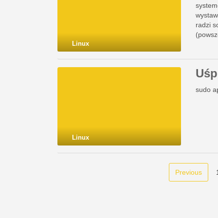
system
wystawi
radzi s
(powsz
Linux
Uśp
sudo a
Linux
Previous