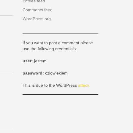
Entries feed
ktualna
Comments feed
WordPress.org
If you want to post a comment please
use the following credentials:
user:
jestem
password:
czlowiekiem
This is due to the WordPress
attack.