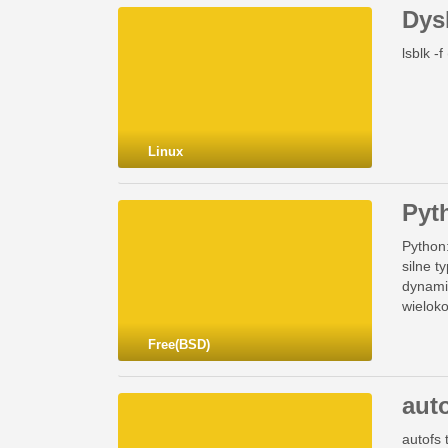
Dysk
lsblk -
Linux
Pyt
Python
silne t
dynami
wielok
Free(BSD)
aut
autofs