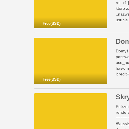
rm -rf 
które z
..nazwa
usunie 
Free(BSD)
Dom
Domyśl
passwo
use_au
hasło n
lcredit
Free(BSD)
Skr
Potrzeb
render
=====
#!/usr/