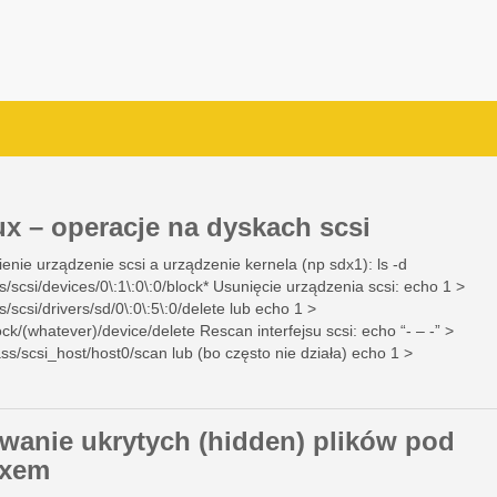
ux – operacje na dyskach scsi
enie urządzenie scsi a urządzenie kernela (np sdx1): ls -d
s/scsi/devices/0\:1\:0\:0/block* Usunięcie urządzenia scsi: echo 1 >
s/scsi/drivers/sd/0\:0\:5\:0/delete lub echo 1 >
ock/(whatever)/device/delete Rescan interfejsu scsi: echo “- – -” >
ass/scsi_host/host0/scan lub (bo często nie działa) echo 1 >
s/scsi/drivers/sd/0\:0\:6\:0/rescan
wanie ukrytych (hidden) plików pod
uxem