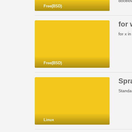
docelow
Free(BSD)
petla=
petla 
for 
for x i
Free(BSD)
Spra
Standar
Linux