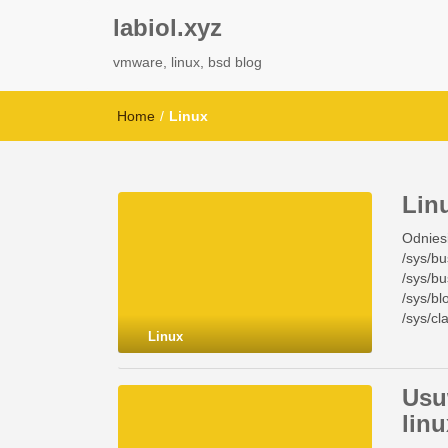
labiol.xyz
vmware, linux, bsd blog
Home
/
Linux
Lin
Odniesi
/sys/bu
/sys/bu
/sys/bl
/sys/cl
Linux
/sys/bu
Usu
lin