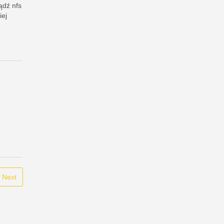
ądź nfs
iej
Next