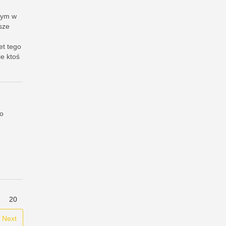
ącym w
sze
et tego
ie ktoś
so
20
Next