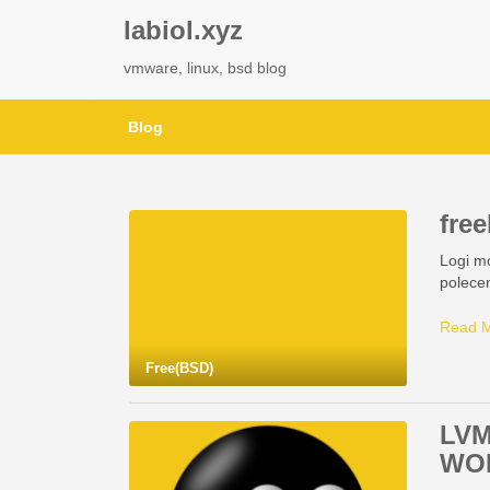
labiol.xyz
vmware, linux, bsd blog
Blog
fre
Logi mo
polecen
Read 
Free(BSD)
LVM
WO