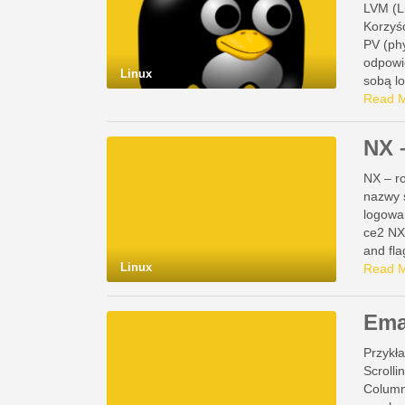
LVM (L
Korzyś
PV (ph
odpowi
Linux
sobą l
Read 
NX 
NX – r
nazwy 
logowa
ce2 NX
and fla
Linux
Read 
Ema
Przykł
Scroll
Column