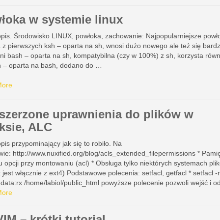
łoka w systemie linux
 opis. Środowisko LINUX, powłoka, zachowanie: Najpopularniejsze powło
a z pierwszych ksh – oparta na sh, wnosi dużo nowego ale też się bard
żni bash – oparta na sh, kompatybilna (czy w 100%) z sh, korzysta równ
h – oparta na bash, dodano do …
More
szerzone uprawnienia do plików w
uksie, ALC
opis przypominający jak się to robiło. Na
ie: http://www.nuxified.org/blog/acls_extended_filepermissions * Pamię
 opcji przy montowaniu (acl) * Obsługa tylko niektórych systemach pli
t jest włącznie z ext4) Podstawowe polecenia: setfacl, getfacl * setfacl 
data:rx /home/labiol/public_html powyższe polecenie pozwoli wejść i o
wnikowi www-data (apache) katalog. * getfacl …
More
VIM – krótki tutorial