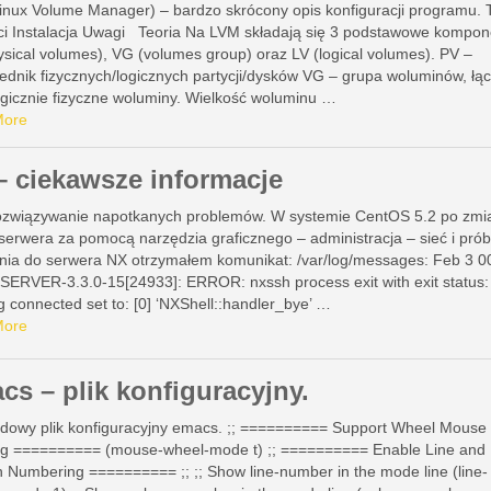
inux Volume Manager) – bardzo skrócony opis konfiguracji programu. 
ci Instalacja Uwagi Teoria Na LVM składają się 3 podstawowe kompon
ysical volumes), VG (volumes group) oraz LV (logical volumes). PV –
ednik fizycznych/logicznych partycji/dysków VG – grupa woluminów, łą
ogicznie fizyczne woluminy. Wielkość woluminu …
More
– ciekawsze informacje
ozwiązywanie napotkanych problemów. W systemie CentOS 5.2 po zmi
serwera za pomocą narzędzia graficznego – administracja – sieć i prób
nia do serwera NX otrzymałem komunikat: /var/log/messages: Feb 3 0
SERVER-3.3.0-15[24933]: ERROR: nxssh process exit with exit status:
g connected set to: [0] ‘NXShell::handler_bye’ …
More
cs – plik konfiguracyjny.
adowy plik konfiguracyjny emacs. ;; ========== Support Wheel Mouse
ing ========== (mouse-wheel-mode t) ;; ========== Enable Line and
 Numbering ========== ;; ;; Show line-number in the mode line (line-