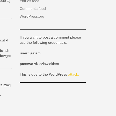
ode 1)
Entries feed
Comments feed
WordPress.org
If you want to post a comment please
ut -f
use the following credentials:
du -sh
user:
jestem
 dowget
password:
czlowiekiem
This is due to the WordPress
attack.
alizacji
d
o