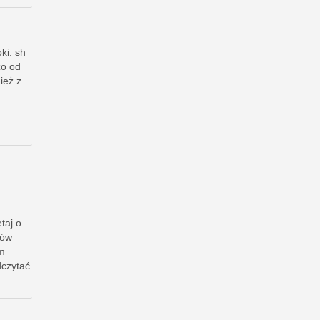
ki: sh
zo od
ież z
taj o
ków
-m
dczytać