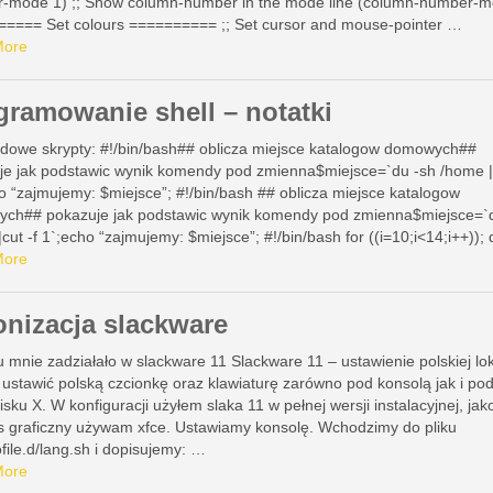
-mode 1) ;; Show column-number in the mode line (column-number-m
====== Set colours ========== ;; Set cursor and mouse-pointer …
More
gramowanie shell – notatki
adowe skrypty: #!/bin/bash## oblicza miejsce katalogow domowych##
je jak podstawic wynik komendy pod zmienna$miejsce=`du -sh /home |c
o “zajmujemy: $miejsce”; #!/bin/bash ## oblicza miejsce katalogow
ch## pokazuje jak podstawic wynik komendy pod zmienna$miejsce=`
cut -f 1`;echo “zajmujemy: $miejsce”; #!/bin/bash for ((i=10;i<14;i++));
/www…/wyklad$i.pdf done #!/bin/bash ## …
More
onizacja slackware
u mnie zadziałało w slackware 11 Slackware 11 – ustawienie polskiej lok
ustawić polską czcionkę oraz klawiaturę zarówno pod konsolą jak i po
sku X. W konfiguracji użyłem slaka 11 w pełnej wersji instalacyjnej, jak
ejs graficzny używam xfce. Ustawiamy konsolę. Wchodzimy do pliku
ofile.d/lang.sh i dopisujemy: …
More