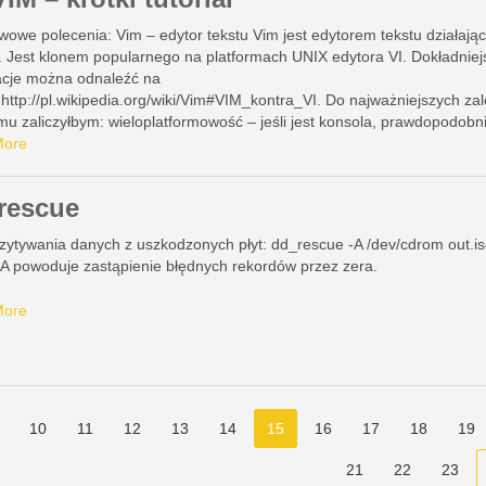
wowe polecenia: Vim – edytor tekstu Vim jest edytorem tekstu działaj
i. Jest klonem popularnego na platformach UNIX edytora VI. Dokładniej
acje można odnaleźć na
 http://pl.wikipedia.org/wiki/Vim#VIM_kontra_VI. Do najważniejszych zal
u zaliczyłbym: wieloplatformowość – jeśli jest konsola, prawdopodobn
już na pomysł aby zainstalować tam VIMa ew. VI …
More
rescue
zytywania danych z uszkodzonych płyt: dd_rescue -A /dev/cdrom out.i
-A powoduje zastąpienie błędnych rekordów przez zera.
More
10
11
12
13
14
15
16
17
18
19
21
22
23