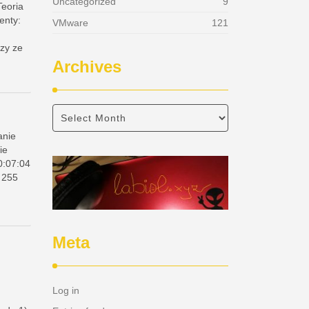
Uncategorized
9
Teoria
enty:
VMware
121
czy ze
Archives
anie
ie
0:07:04
 255
Meta
Log in