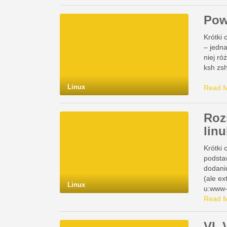
Pow
Krótki
– jedn
niej ró
ksh zs
Linux
Read 
Roz
lin
Krótki 
podstaw
dodaniu
(ale ex
Linux
u:www-
użytko
Read 
VI, 