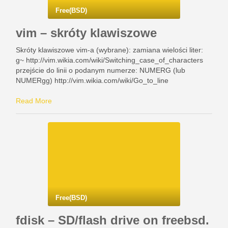
Free(BSD)
vim – skróty klawiszowe
Skróty klawiszowe vim-a (wybrane): zamiana wielości liter:
g~ http://vim.wikia.com/wiki/Switching_case_of_characters
przejście do linii o podanym numerze: NUMERG (lub
NUMERgg) http://vim.wikia.com/wiki/Go_to_line
Read More
Free(BSD)
fdisk – SD/flash drive on freebsd.