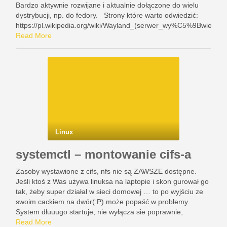
Bardzo aktywnie rozwijane i aktualnie dołączone do wielu
dystrybucji, np. do fedory. Strony które warto odwiedzić:
https://pl.wikipedia.org/wiki/Wayland_(serwer_wy%C5%9Bwietlani
https://www.youtube.com/watch?v=GWQh_DmDLKQ
Read More
[https://www.youtube.com/watch?v=GWQh_DmDLKQ
Linux
systemctl – montowanie cifs-a
Zasoby wystawione z cifs, nfs nie są ZAWSZE dostępne.
Jeśli ktoś z Was używa linuksa na laptopie i skon gurował go
tak, żeby super działał w sieci domowej … to po wyjściu ze
swoim cackiem na dwór(:P) może popaść w problemy.
System dłuuugo startuje, nie wyłącza sie poprawnie,
manager okienek …
Read More