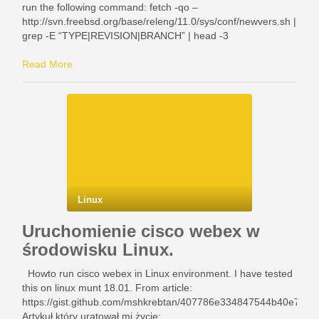
run the following command: fetch -qo –
http://svn.freebsd.org/base/releng/11.0/sys/conf/newvers.sh |
grep -E “TYPE|REVISION|BRANCH” | head -3
Read More
Linux
Uruchomienie cisco webex w
środowisku Linux.
Howto run cisco webex in Linux environment. I have tested
this on linux munt 18.01. From article:
https://gist.github.com/mshkrebtan/407786e334847544b40e7d6
Artykuł który uratował mi życie: