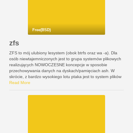
Free(BSD)
zfs
ZFS to mój ulubiony lesystem (obok btrfs oraz wa -a). Dla
osób niewtajemniczonych jest to grupa systemów plikowych
realizujących NOWOCZESNE koncepcje w sposobie
przechowywania danych na dyskach/pamięciach ash. W
skrócie, z bardzo wysokiego lotu ptaka jest to system plików
z wtopionymi mechanizmami lvm, możliwością robienia
Read More
snapshot (takich w stylu netapp-a), …