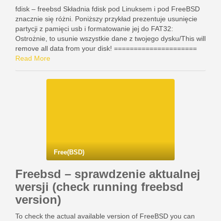
fdisk – freebsd Składnia fdisk pod Linuksem i pod FreeBSD
znacznie się różni. Poniższy przykład prezentuje usunięcie
partycji z pamięci usb i formatowanie jej do FAT32:
Ostrożnie, to usunie wszystkie dane z twojego dysku/This will
remove all data from your disk! =====================
dmesg dd if=/dev/zero of=/dev/da0 bs=1k count=1 fdisk -BI
Read More
…
Free(BSD)
Freebsd – sprawdzenie aktualnej
wersji (check running freebsd
version)
To check the actual available version of FreeBSD you can