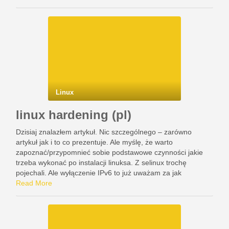
Linux
linux hardening (pl)
Dzisiaj znalazłem artykuł. Nic szczególnego – zarówno
artykuł jak i to co prezentuje. Ale myślę, że warto
zapoznać/przypomnieć sobie podstawowe czynności jakie
trzeba wykonać po instalacji linuksa. Z selinux trochę
pojechali. Ale wyłączenie IPv6 to już uważam za jak
nabardziej zasadne. http://www.tecmint.com/linux-server-
Read More
hardening-security-tips/?utm_content=bu
er44d80&utm_medium=social&utm_source=facebook.com&utm_c